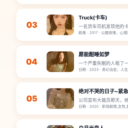
Truck(卡车)
03
一名货车司机发现他的
欧美 · 2017 · 公路惊悚，心
愿能酣睡如梦
04
一个严重失眠的人租了一
日韩 · 2023 · 奇幻治愈，人
绝对不哭的日子~紧急
05
公司宣布大裁员那天，
日韩 · 2020 · 职场剧情,女性