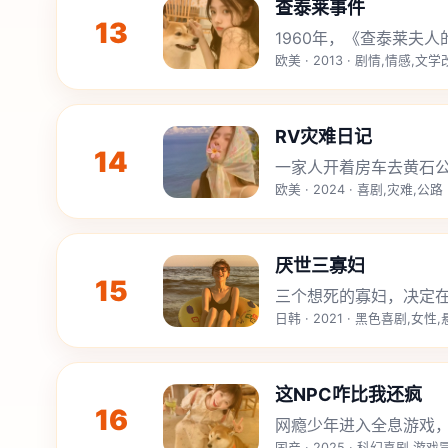
查泰莱事件
13
1960年，《查泰莱夫
欧美 · 2013 · 剧情,情感,文
RV灾难日记
14
一家人开着房车去黄石
欧美 · 2024 · 喜剧,灾难,公路
厌世三寡妇
15
三个想死的寡妇，决定
日韩 · 2021 · 黑色喜剧,女性
这NPC咋比我还疯
16
网瘾少年进入全息游戏，
国产 · 2025 · 科幻喜剧,游戏