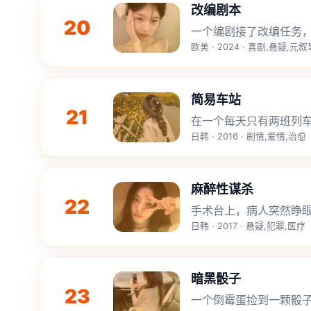
改编剧本
20
一个编剧接了改编任务，
欧美 · 2024 · 喜剧,悬疑,元叙
简易车站
21
在一个每天只有两班列
日韩 · 2016 · 剧情,爱情,治愈
麻醉性谋杀
22
手术台上，病人突然睁眼
日韩 · 2017 · 悬疑,犯罪,医疗
暗黑骰子
23
一个倒霉蛋捡到一颗骰子