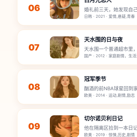
白月光恋人
06
婚礼前三天，她发现自己
日韩 · 2021 · 爱情,悬疑,青春
天水围的日与夜
07
天水围一个普通超市里
国产 · 2012 · 家庭剧情，生
冠军季节
08
酗酒的前NBA球星回到
欧美 · 2014 · 运动,剧情,励志
切尔诺贝利日记
09
他在隔离区捡到一本日
欧美 · 2019 · 惊悚,历史,剧情