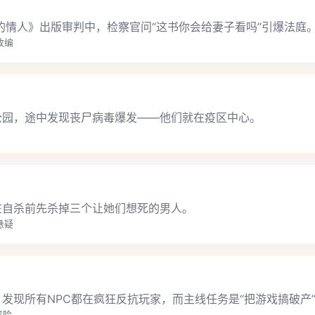
人的情人》出版审判中，检察官问“这书你会给妻子看吗”引爆法庭
学改编
公园，途中发现丧尸病毒爆发——他们就在疫区中心。
在自杀前先杀掉三个让她们想死的男人。
,悬疑
发现所有NPC都在疯狂反抗玩家，而主线任务是“把游戏搞破产
冒险