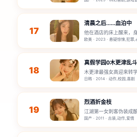
清晨之后......血泊中
17
他在酒店的床上醒来，
欧美 · 2023 · 悬疑惊悚,犯罪
真假学园0木更津乱
18
木更津最强女高迎来转
日韩 · 2014 · 动作,校园,喜剧
烈酒折金枝
19
江湖第一女刺客伪装成
国产 · 2011 · 古装,动作,爱情