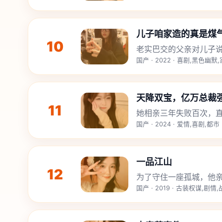
儿子咱家造的真是煤
10
老实巴交的父亲对儿子说
国产 · 2022 · 喜剧,黑色幽默
天降双宝，亿万总裁
11
她相亲三年失败百次，
国产 · 2024 · 爱情,喜剧,都市
一品江山
12
为了守住一座孤城，他
国产 · 2019 · 古装权谋,剧情