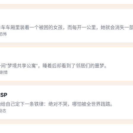
卡车车厢里装着一个被困的女孩，而每开一公里，她就会消失一
理恐怖
间“梦境共享公寓”，睡着后却看到了邻居们的噩梦。
生剧情
SP
她给自己定下一条铁律：绝对不哭，哪怕被全世界践踏。
,励志