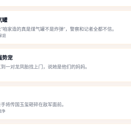
气罐
“咱家造的真是煤气罐不是炸弹”，警察和记者全都不信。
,家庭
强势宠
直到一对龙凤胎找上门，说她是他们的妈妈。
亲手将传国玉玺砸碎在敌军面前。
,战争