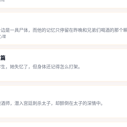
身边是一具尸体，而他的记忆只停留在昨晚和兄弟们喝酒的那个
,心理
斗篇
学生，她失忆了，但身体还记得怎么打架。
酿酒师，潜入宫廷刺杀太子，却醉倒在太子的深情中。