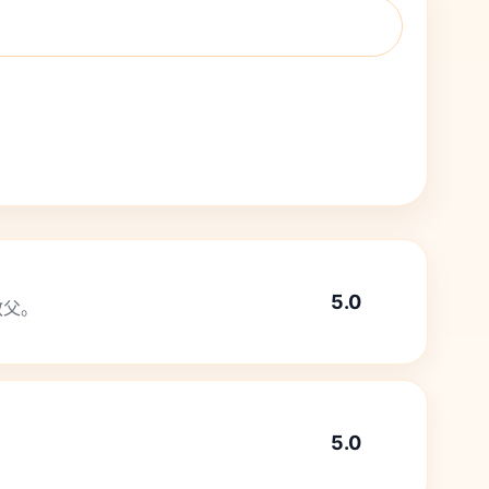
5.0
教父。
5.0