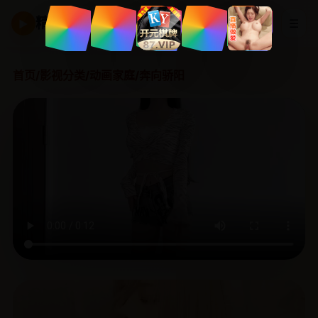
精品国产剧
☰
▶
首页
/
影视分类
/
动画家庭
/
奔向骄阳