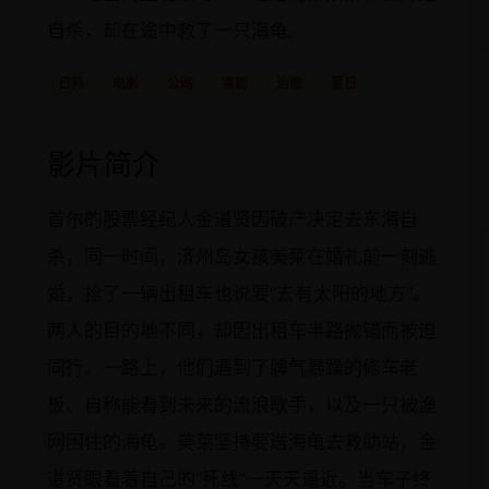
自杀，却在途中救了一只海龟。
日韩
电影
公路
喜剧
治愈
夏日
影片简介
首尔的股票经纪人金道贤因破产决定去东海自
杀，同一时间，济州岛女孩美莱在婚礼前一刻逃
婚，抢了一辆出租车也说要“去有太阳的地方”。
两人的目的地不同，却因出租车半路抛锚而被迫
同行。一路上，他们遇到了脾气暴躁的修车老
板、自称能看到未来的流浪歌手，以及一只被渔
网困住的海龟。美莱坚持要送海龟去救助站，金
道贤眼看着自己的“死线”一天天逼近。当车子终