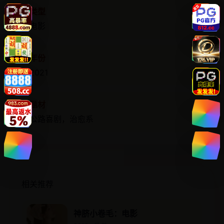
类型
电影
年份
2021
题材
公路喜剧，治愈系
相关推荐
神脐小卷毛：电影