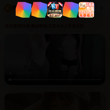
精品国产剧
☰
▶
首页
/
影视分类
/
黄金精选
/
万里归乡之麦浪无声