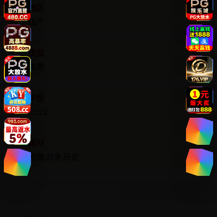
地区
国产
类型
电影
年份
2022
题材
剧情,战争,历史