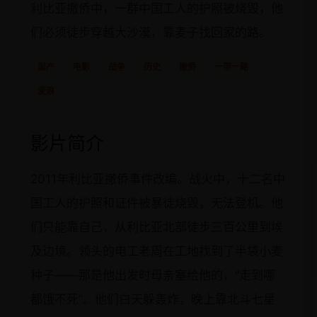
利比亚撤侨中，一群中国工人的护照被烧毁，他
们必须徒步穿越大沙漠，靠麦子找回家的路。
国产
电影
战争
历史
撤侨
一带一路
麦浪
影片简介
2011年利比亚撤侨事件改编。战火中，十二名中
国工人的护照和证件被暴徒烧毁，无法登机。他
们只能靠自己，从利比亚北部徒步三百公里到埃
及边境。领头的电工老周在工地找到了半袋小麦
种子——那是他出发时母亲塞给他的，“走到哪
都饿不死”。他们白天躲轰炸，晚上靠北斗七星