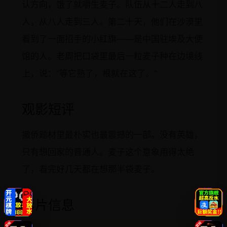
认方向，饿了就嚼生麦子。队伍从十二人走到八
人，从八人走到三人。第二十天，他们在沙漠里
看到了一面招手的小红旗——是中国驻埃及大使
馆的人。老周把口袋里最后一粒麦子种在边境线
上，说：“等它熟了，根就在这了。”
观影短评
撤侨题材里最朴实也最震撼的一部。没有英雄，
只有想回家的普通人。麦子这个意象用得太绝
了，看完好几天都在想那半袋麦子。
影片信息