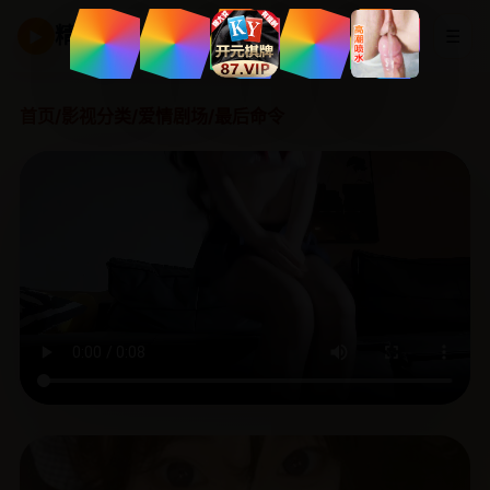
精品国产剧
☰
▶
首页
/
影视分类
/
爱情剧场
/
最后命令