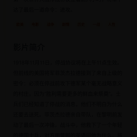
达了最后一道命令：进攻。
欧美
电影
战争
剧情
历史
一战
人性
影片简介
1918年11月11日，停战协议将在上午11点生效。
但前线的美国将军菲茨杰拉德接到了来自上级的
密令：必须在停战前攻下德军某个毫无战略意义
的村庄，因为“胜利需要更多的鲜血来祭奠”。士
兵们已经知道了停战的消息，他们不明白为什么
还要去送死。菲茨杰拉德亲自带队，在黎明前发
动了最后一次冲锋。战斗中，他救下了一个年轻
的德国士兵，对方用蹩脚的英语问他为什么。将