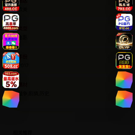
地区
欧美
类型
电影
年份
2017
题材
战争,剧情,历史
相关推荐