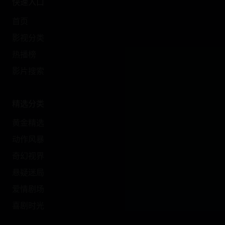
快速入口
首页
影视分类
热播榜
影片搜索
精选分类
黄金精选
动作风暴
奇幻视界
悬疑迷局
爱情剧场
喜剧时光