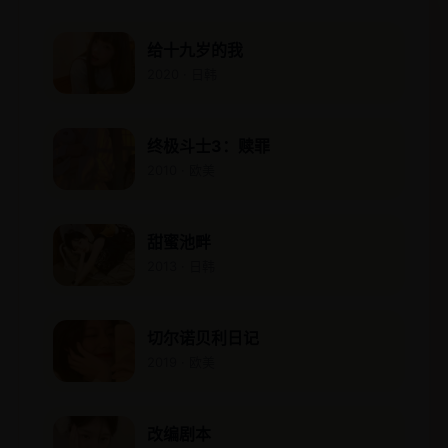
给十九岁的我
2020 · 日韩
终极斗士3：赎罪
2010 · 欧美
甜蜜池畔
2013 · 日韩
切尔诺贝利日记
2019 · 欧美
改编剧本