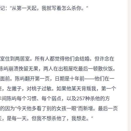
记：“从第一天起，我就写着怎么杀你。”
室住到两居室。所有人都觉得他们会结婚。但许念在
”陈屿崩溃挽留无果，两人在出租屋吃最后一顿散伙饭。
面前。陈屿翻开第一页，日期是十年前——他们在一
座，左撇子，对桃子过敏。如果他某天背叛我，第一个
年间陈屿每个习惯、每个弱点，以及257种杀他的方
的因为“今天他多看了别的女孩一眼”而新增。最后一页
天，是每一天。但我不想杀他了，我想走。”