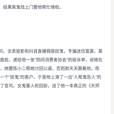
鬼，结果真鬼找上门要他帮忙维权。
人机、全息投影和抖音直播假装捉鬼，专骗迷信富豪。某
面前，递给他一张“阴间消费者协会”的投诉单，说她在
，她要陈小二帮她讨回公道，否则就天天跟着他。陈
个“捉鬼”的客户。于是他上演了一出“人帮鬼告人”的
了官司。女鬼重入轮回前，送了他一本真正的《天师