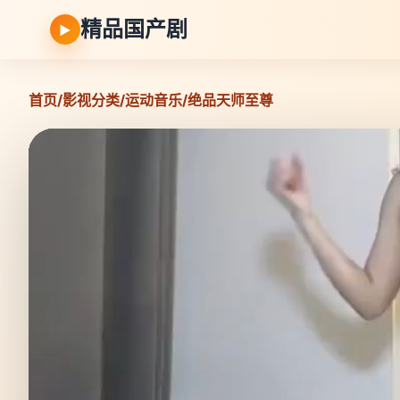
精品国产剧
▶
首页
/
影视分类
/
运动音乐
/
绝品天师至尊