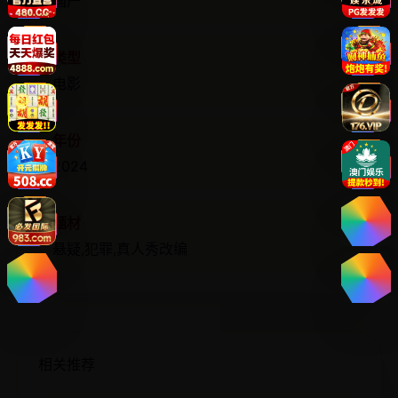
国产
类型
电影
年份
2024
题材
悬疑,犯罪,真人秀改编
相关推荐