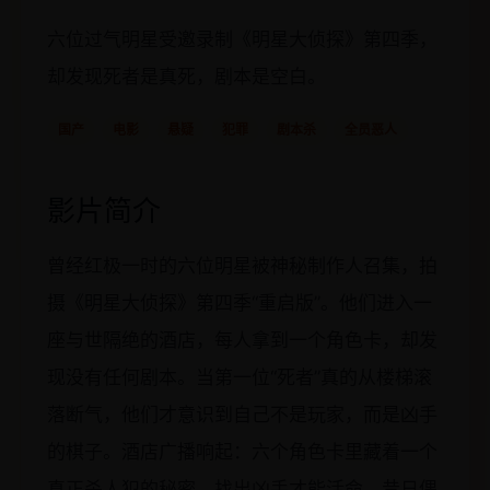
六位过气明星受邀录制《明星大侦探》第四季，
却发现死者是真死，剧本是空白。
国产
电影
悬疑
犯罪
剧本杀
全员恶人
影片简介
曾经红极一时的六位明星被神秘制作人召集，拍
摄《明星大侦探》第四季“重启版”。他们进入一
座与世隔绝的酒店，每人拿到一个角色卡，却发
现没有任何剧本。当第一位“死者”真的从楼梯滚
落断气，他们才意识到自己不是玩家，而是凶手
的棋子。酒店广播响起：六个角色卡里藏着一个
真正杀人犯的秘密，找出凶手才能活命。昔日偶