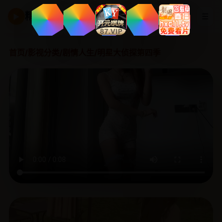
精品国产剧
☰
▶
首页
/
影视分类
/
剧情人生
/
明星大侦探第四季