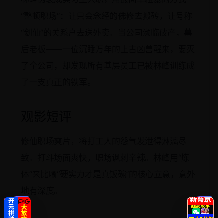
“整顿职场”：让只会念经的佛修去搬砖，让号称
“剑仙”的关系户去送外卖。当公司濒临破产，幕
后老板——一位沉睡万年的上古凶兽醒来，要灭
了全公司，却发现所有基层员工已被林峰训练成
了一支真正的铁军。
观影短评
修仙职场爽片，将打工人的怨气发泄得淋漓尽
致。打斗场面爽快，职场讽刺辛辣。林峰用“炼
体”来比喻“硬实力才是真饭碗”的核心立意，意外
地有深度。