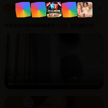
精品国产剧
☰
▶
首页
/
影视分类
/
动画家庭
/
炼体十万层：都市篇第四季