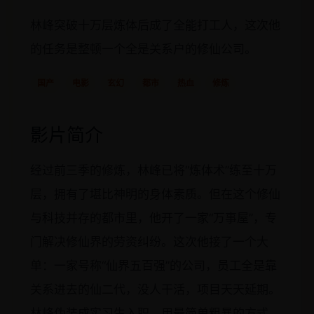
林峰突破十万层炼体后成了全能打工人，这次他
的任务是整顿一个全是关系户的修仙公司。
国产
电影
玄幻
都市
热血
修炼
影片简介
经过前三季的修炼，林峰已将“炼体术”练至十万
层，拥有了堪比神明的身体素质。但在这个修仙
与科技并存的都市里，他开了一家“万事屋”，专
门解决修仙界的劳资纠纷。这次他接了一个大
单：一家号称“仙界五百强”的公司，员工全是靠
关系进去的仙二代，没人干活，项目天天延期。
林峰伪装成实习生入职，用最简单粗暴的方式