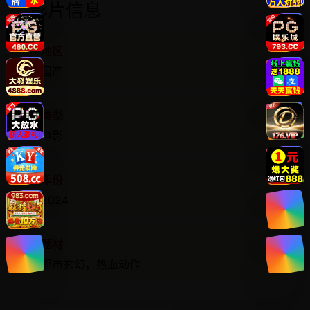
影片信息
地区
国产
类型
电影
年份
2024
题材
都市玄幻，热血动作