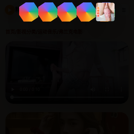
精品国产剧
☰
▶
首页
/
影视分类
/
运动音乐
/
弗兰克电影