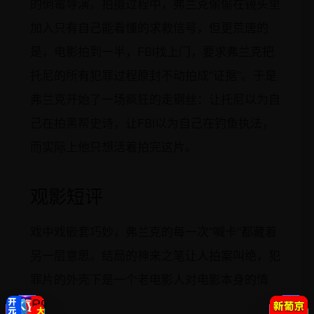
的倒霉导演。拍摄过程中，弗兰克偷偷在镜头里
加入只有自己能看懂的求救信号，但更荒唐的
是，电影拍到一半，FBI找上门，要求弗兰克把
托尼的所有犯罪过程原封不动拍成“证据”。于是
弗兰克开始了一场疯狂的走钢丝：让托尼以为自
己在拍黑帮史诗，让FBI以为自己在钓鱼执法，
而实际上他只想活着拍完这片。
观影短评
戏中戏嵌套巧妙，弗兰克的每一次“喊卡”都藏着
另一层意思。结局的神来之笔让人拍案叫绝，犯
罪片的外壳下是一个老电影人对电影本身的情
书。