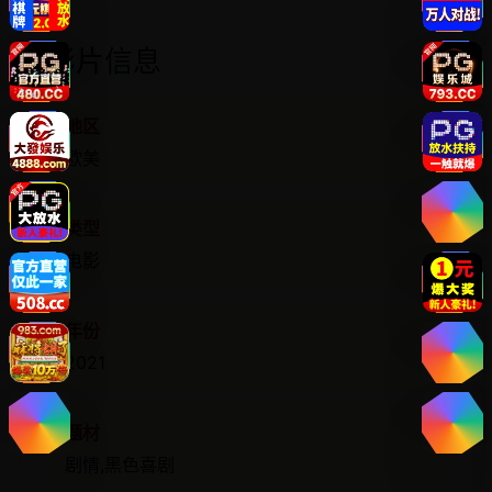
影片信息
地区
欧美
类型
电影
年份
2021
题材
剧情,黑色喜剧