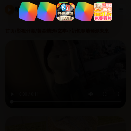
精品国产剧
☰
▶
首页
/
影视分类
/
黄金精选
/
玄学小奶包竟能预测未来