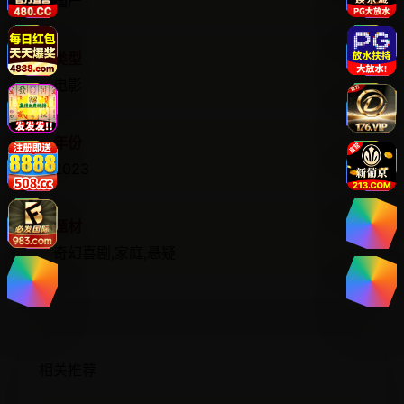
国产
类型
电影
年份
2023
题材
奇幻喜剧,家庭,悬疑
相关推荐