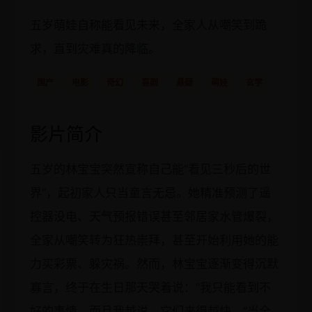
五岁萌娃自称能看见未来，全家人从嘲笑到跪
求，直到灾难真的降临。
国产
电影
奇幻
喜剧
悬疑
萌娃
玄学
影片简介
五岁的林宝宝突然宣称自己能“看见三秒后的世
界”，起初家人只当童言无忌。她精准预测了遥
控器没电、天气预报错误甚至邻居家水管爆裂，
全家从嘲笑转为狂热崇拜，甚至开始利用她的能
力买彩票、躲灾祸。然而，林宝宝逐渐变得沉默
寡言，终于在生日那天哭着说：“我只能看到不
好的事情，而且我越说，它们来得越快。”当全